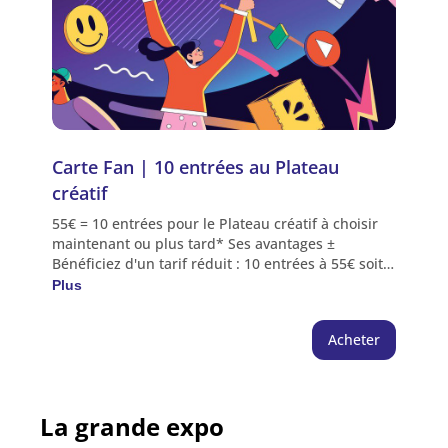
Carte Fan | 10 entrées au Plateau 
créatif
55€ = 10 entrées pour le Plateau créatif à choisir
maintenant ou plus tard* Ses avantages ±
Bénéficiez d'un tarif réduit : 10 entrées à 55€ soit
15€ de réduction Plusieurs visiteurs peuvent
Plus
l'utiliser lors d'une même visite *Avantage crédité
sur l'espace personnel de l'acheteur | Choix des
Acheter
séances directement depuis l'espace personnel,
encart "abonnement" ou au guichet du Quai des
Savoirs NB : Les entrées gratuites sont à réserver
hors Carte Fan (voir conditions). Les entrées
La grande expo
réservées dans le cadre d'une carte fan ne
peuvent être soumises à un échange.