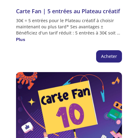
Carte Fan | 5 entrées au Plateau créatif
30€ = 5 entrées pour le Plateau créatif à choisir
maintenant ou plus tard* Ses avantages ±
Bénéficiez d'un tarif réduit : 5 entrées à 30€ soit 5€
de réduction Plusieurs visiteurs peuvent l'utiliser
Plus
lors d'une même visite *Avantage crédité sur
l'espace personnel de l'acheteur | Choix des
Acheter
séances directement depuis l'espace personnel,
encart "abonnement" ou au guichet du Quai des
Savoirs NB : Les entrées gratuites sont à réserver
hors Carte Fan (voir conditions). Les entrées
réservées dans le cadre d'une carte fan ne
peuvent être soumises à un échange.