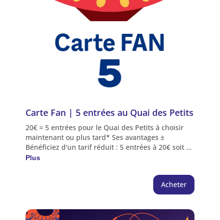
l'établissement.
Carte Fan | 5 entrées au Quai des Petits
20€ = 5 entrées pour le Quai des Petits à choisir
maintenant ou plus tard* Ses avantages ±
Bénéficiez d'un tarif réduit : 5 entrées à 20€ soit 1
entrée gratuite Plusieurs visiteurs peuvent
Plus
l'utiliser lors d'une même visite *Avantage crédité
sur l'espace personnel de l'acheteur | Choix des
Acheter
séances directement depuis l'espace personnel,
encart "abonnement" ou au guichet du Quai des
Savoirs NB : Les entrées gratuites sont à réserver
hors Carte Fan (voir conditions). Les entrées