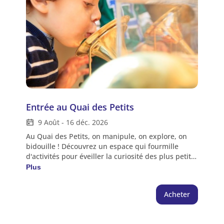
Entrée au Quai des Petits
9 Août
-
16 déc. 2026
Au Quai des Petits, on manipule, on explore, on
bidouille ! Découvrez un espace qui fourmille
d'activités pour éveiller la curiosité des plus petits,
pour aborder les sciences autrement quand on est
Plus
haut comme 3 pommes ! Pour les 2-7 ans
accompagnés d'un adulte muni d'un billet |
Acheter
Séance de 1h30 (places limitées). Un adulte peut
accompagner un maximum de 3 enfants | Un
enfant peut être accompagné maximum de 2