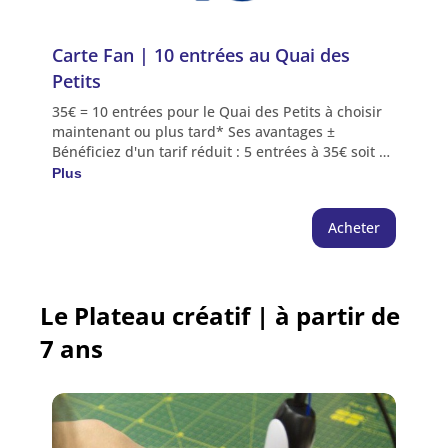
Carte Fan | 10 entrées au Quai des 
Petits
35€ = 10 entrées pour le Quai des Petits à choisir
maintenant ou plus tard* Ses avantages ±
Bénéficiez d'un tarif réduit : 5 entrées à 35€ soit 3
entrées gratuites Plusieurs visiteurs peuvent
Plus
l'utiliser lors d'une même visite *Avantage crédité
sur l'espace personnel de l'acheteur | Choix des
Acheter
séances directement depuis l'espace personnel,
encart "abonnement" ou au guichet du Quai des
Savoirs NB : Les entrées gratuites sont à réserver
hors Carte Fan (voir conditions). Les entrées
Le Plateau créatif | à partir de
réservées dans le cadre d'une carte fan ne
peuvent être soumises à un échange.
7 ans