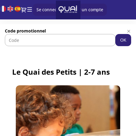
Langue
Dialogue
Se connecter
Créer un compte
courante
Quai
Code promotionnel
des
OK
Savoirs
-
Billetterie
en
ligne
Le Quai des Petits | 2-7 ans