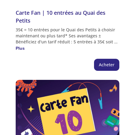
Carte Fan | 10 entrées au Quai des 
Petits
35€ = 10 entrées pour le Quai des Petits à choisir
maintenant ou plus tard* Ses avantages ±
Bénéficiez d'un tarif réduit : 5 entrées à 35€ soit 3
entrées gratuites Plusieurs visiteurs peuvent
Plus
l'utiliser lors d'une même visite *Avantage crédité
sur l'espace personnel de l'acheteur | Choix des
Acheter
séances directement depuis l'espace personnel,
encart "abonnement" ou au guichet du Quai des
Savoirs NB : Les entrées gratuites sont à réserver
hors Carte Fan (voir conditions). Les entrées
réservées dans le cadre d'une carte fan ne
peuvent être soumises à un échange.