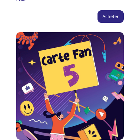
méthodes d'impressions comme le stylo 3D !
Strictement réservé aux enfants de + de 7 ans |
Acheter
Séance de 1h30 (places limitées).
Accompagnement obligatoire d'un adulte muni
d'un billet pour les enfants de - de 12 ans. Un
adulte peut accompagner un maximum de 3
enfants. Sans réservation en ligne les 1ers
dimanches du mois, billet gratuit à retirer au
guichet uniquement le jour même, dans la limite
des places disponibles. NB: en cas
d'empêchement possibilité de changer la date de
validité de votre billet via votre espace personnel,
avant la date de visite prévue. Info consigne :
l'établissement ne dispose pas de service de
consigne, et dans le cadre du plan Vigipirate,
aucune valise, trottinette ni gros sac ne sera
accepté à l'entrée de l'établissement. crédit photo :
Jean-Jacques ADER