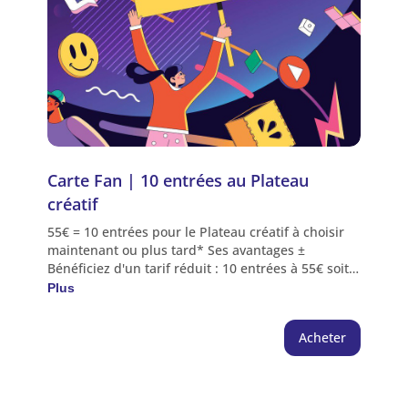
Carte Fan | 10 entrées au Plateau 
créatif
55€ = 10 entrées pour le Plateau créatif à choisir
maintenant ou plus tard* Ses avantages ±
Bénéficiez d'un tarif réduit : 10 entrées à 55€ soit
15€ de réduction Plusieurs visiteurs peuvent
Plus
l'utiliser lors d'une même visite *Avantage crédité
sur l'espace personnel de l'acheteur | Choix des
Acheter
séances directement depuis l'espace personnel,
encart "abonnement" ou au guichet du Quai des
Savoirs NB : Les entrées gratuites sont à réserver
hors Carte Fan (voir conditions). Les entrées