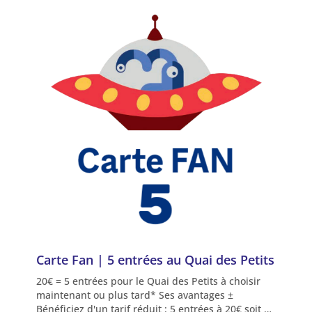
adultes. Entrée possible jusqu'à 45 mn après de le
début de la séance. Sans réservation en ligne les
1ers dimanches du mois, billet gratuit à venir
retirer au guichet uniquement le jour même, dans
la limite des places disponibles. Les poussettes ne
sont pas autorisées au Quai des Petits | parking à
disposition. NB: en cas d'empêchement vous avez
la possiblité de changer la date de validité de votre
billet via votre espace personnel, à condition que
cette opération soit réalisée avant la date de visite
prévue initialement. Info consigne : l'établissement
ne dispose pas de service de consigne, et dans le
cadre du plan Vigipirate, aucune valise, trottinette
ni gros sac ne sera accepté à l'entrée de
l'établissement. crédit photo : Patrice Nin
Carte Fan | 5 entrées au Quai des Petits
20€ = 5 entrées pour le Quai des Petits à choisir
maintenant ou plus tard* Ses avantages ±
Bénéficiez d'un tarif réduit : 5 entrées à 20€ soit 1