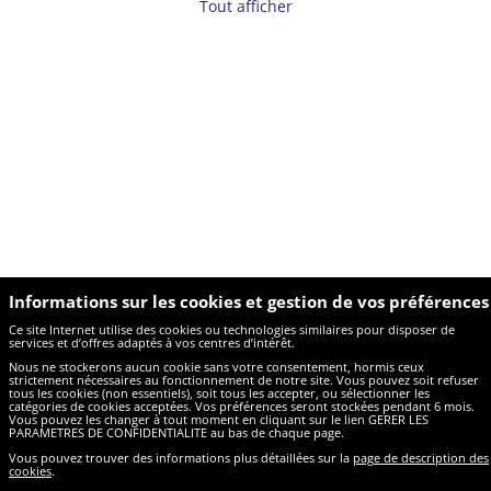
Tout afficher
réservées dans le cadre d'une carte fan ne
peuvent être soumises à un échange.
Informations sur les cookies et gestion de vos préférences
Ce site Internet utilise des cookies ou technologies similaires pour disposer de
services et d’offres adaptés à vos centres d’intérêt.
Nous ne stockerons aucun cookie sans votre consentement, hormis ceux
strictement nécessaires au fonctionnement de notre site. Vous pouvez soit refuser
tous les cookies (non essentiels), soit tous les accepter, ou sélectionner les
catégories de cookies acceptées. Vos préférences seront stockées pendant 6 mois.
Vous pouvez les changer à tout moment en cliquant sur le lien GERER LES
PARAMETRES DE CONFIDENTIALITE au bas de chaque page.
Vous pouvez trouver des informations plus détaillées sur la
page de description des
cookies
.